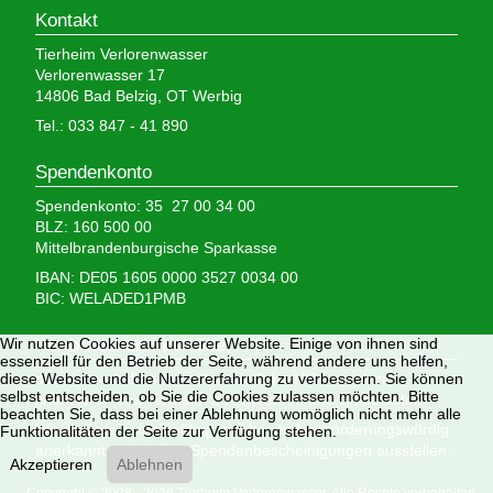
Kontakt
Tierheim Verlorenwasser
Verlorenwasser 17
14806 Bad Belzig, OT Werbig
Tel.: 033 847 - 41 890
Spendenkonto
Spendenkonto: 35 27 00 34 00
BLZ: 160 500 00
Mittelbrandenburgische Sparkasse
IBAN: DE05 1605 0000 3527 0034 00
BIC: WELADED1PMB
Wir brauchen Ihre Hilfe,
Wir nutzen Cookies auf unserer Website. Einige von ihnen sind
essenziell für den Betrieb der Seite, während andere uns helfen,
denn wir erhalten keinerlei staatliche Hilfe, sondern
diese Website und die Nutzererfahrung zu verbessern. Sie können
selbst entscheiden, ob Sie die Cookies zulassen möchten. Bitte
finanzieren das Tierheim aus Spenden und Erbschaften.
beachten Sie, dass bei einer Ablehnung womöglich nicht mehr alle
Wir sind als gemeinnützig und besonders förderungswürdig
Funktionalitäten der Seite zur Verfügung stehen.
anerkannt und dürfen Spendenbescheinigungen ausstellen.
Akzeptieren
Ablehnen
Copyright © 2008 - 2026 Tierheim Verlorenwasser. Alle Rechte vorbehalten.