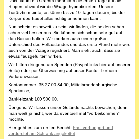
Doch kaum ein Gramm mehr kam die ersten Tage auf die
Rippen, obwohl wir die Waage hypnotisierten. Unsere
Tierärztin meinte, es könne bis zu 10 Tagen dauern, bis der
Körper überhaupt alles richtig annehmen kann.
Nun scheint es soweit zu sein: wir finden, die beiden sehen
schon viel besser aus. Sie können sich schon sehr gut auf
den Beinen halten. Wir merken auch einen großen
Unterschied des Fellzustandes und das erste Pfund mehr wird
auch von der Waage registriert. Man sieht auch, dass sie
etwas "ausgefüllter" wirken.
Wir bitten dringend um Spenden (Paypal links hier auf unserer
Seite) oder per Überweisung auf unser Konto: Tierheim
Verlorenwasser,
Kontonummer: 35 27 00 34 00, Mittelbrandenburgische
Sparkasse,
Bankleitzahl: 160 500 00.
Übrigens: Wir lassen unser Gelände nachts bewachen, denn
man weiß ja nicht, wer da eventuell mal "vorbeikommen"
möchte.
Hier geht es zum ersten Bericht:
Fast verhungert und
verdurstet am Schrank angekettet