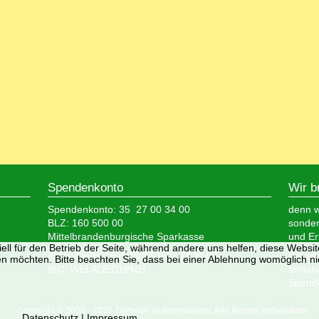
Spendenkonto
Wir b
Spendenkonto: 35 27 00 34 00
denn wi
BLZ: 160 500 00
sonder
Mittelbrandenburgische Sparkasse
und Er
ell für den Betrieb der Seite, während andere uns helfen, diese Websi
IBAN: DE05 1605 0000 3527 0034 00
Wir si
n möchten. Bitte beachten Sie, dass bei einer Ablehnung womöglich nic
BIC: WELADED1PMB
förder
Spende
Copyright © 2008 - 2026 Tierheim Verlorenwasser. Alle Rechte vorbehalten.
Datenschutz
|
Impressum