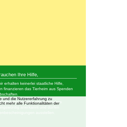
rauchen Ihre Hilfe,
r erhalten keinerlei staatliche Hilfe,
n finanzieren das Tierheim aus Spenden
bschaften.
te und die Nutzererfahrung zu
nd als gemeinnützig und besonders
ht mehr alle Funktionalitäten der
ungswürdig anerkannt und dürfen
nbescheinigungen ausstellen.