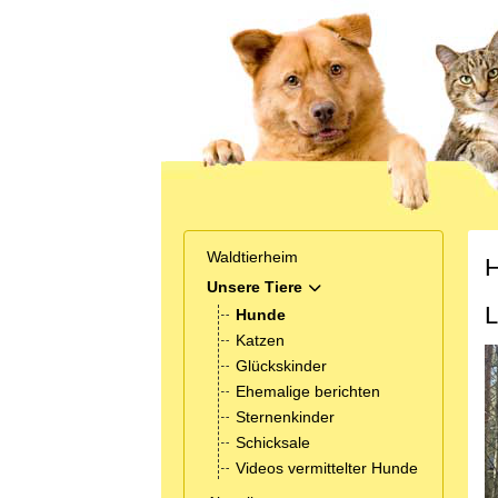
Waldtierheim
H
Unsere Tiere
MOD_MENU_TOGGLE_SUB
L
Hunde
Katzen
Glückskinder
Ehemalige berichten
Sternenkinder
Schicksale
Videos vermittelter Hunde