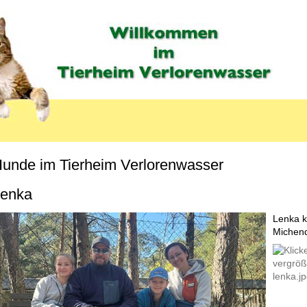
unde im Tierheim Verlorenwasser
MENU_LABEL
enka
Lenka k
Michend