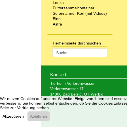
Lenka
Futtersammelcontainer
So ein armer Kerl (mit Videos)
Bino
Astra
Tierheimseite durchsuchen
Suchen
Kontakt
Tierheim Verlorenwasser
Verlorenwasser 17
14806 Bad Belzig, OT Werbig
Wir nutzen Cookies auf unserer Website. Einige von ihnen sind essenzi
Tel.: 033 847 - 41 890
verbessern. Sie können selbst entscheiden, ob Sie die Cookies zulasse
Seite zur Verfügung stehen.
Akzeptieren
Ablehnen