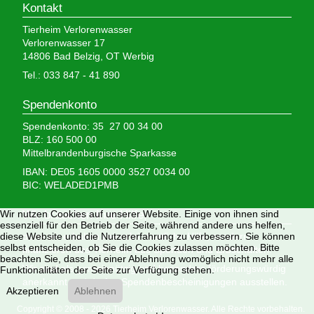
Kontakt
Tierheim Verlorenwasser
Verlorenwasser 17
14806 Bad Belzig, OT Werbig
Tel.: 033 847 - 41 890
Spendenkonto
Spendenkonto: 35 27 00 34 00
BLZ: 160 500 00
Mittelbrandenburgische Sparkasse
IBAN: DE05 1605 0000 3527 0034 00
BIC: WELADED1PMB
Wir brauchen Ihre Hilfe,
Wir nutzen Cookies auf unserer Website. Einige von ihnen sind
essenziell für den Betrieb der Seite, während andere uns helfen,
denn wir erhalten keinerlei staatliche Hilfe, sondern
diese Website und die Nutzererfahrung zu verbessern. Sie können
selbst entscheiden, ob Sie die Cookies zulassen möchten. Bitte
finanzieren das Tierheim aus Spenden und Erbschaften.
beachten Sie, dass bei einer Ablehnung womöglich nicht mehr alle
Wir sind als gemeinnützig und besonders förderungswürdig
Funktionalitäten der Seite zur Verfügung stehen.
anerkannt und dürfen Spendenbescheinigungen ausstellen.
Akzeptieren
Ablehnen
Copyright © 2008 - 2026 Tierheim Verlorenwasser. Alle Rechte vorbehalten.